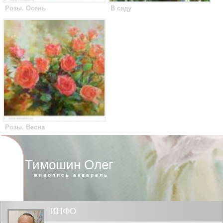
Розы. Осень
В саду
Розы. Весна
Тимошин Олег
живопись акварель
ИНФО