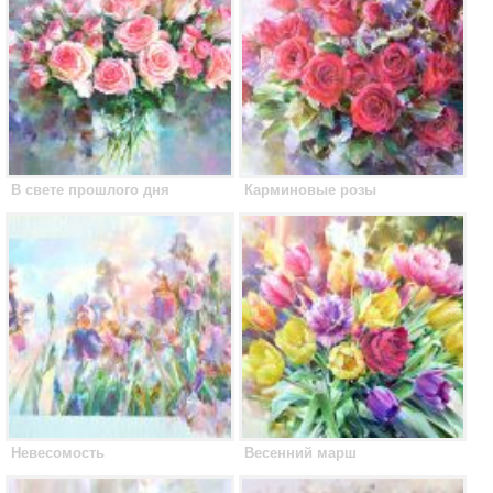
В свете прошлого дня
Карминовые розы
Невесомость
Весенний марш