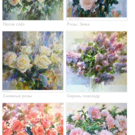
После слёз
Розы. Зима
Снежные розы
Сирень повсюду