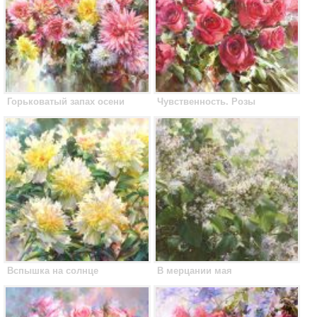
Горьковатый запах осени
Чувственность. Розы
Вспышка на солнце
В мерцании мая