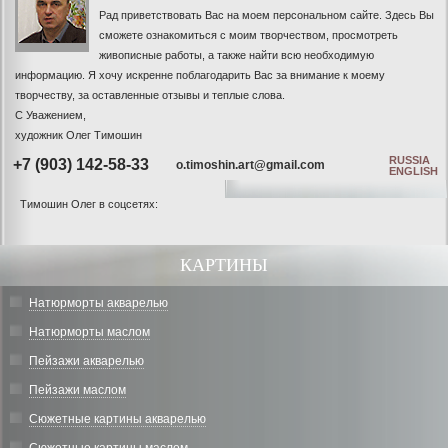
Рад приветствовать Вас на моем персональном сайте. Здесь Вы
сможете ознакомиться с моим творчеством, просмотреть
живописные работы, а также найти всю необходимую
информацию. Я хочу искренне поблагодарить Вас за внимание к моему
творчеству, за оставленные отзывы и теплые слова.
С Уважением,
художник Олег Тимошин
RUSSIA
+7 (903) 142-58-33
o.timoshin.art@gmail.com
ENGLISH
Тимошин Олег в соцсетях:
КАРТИНЫ
Натюрморты акварелью
Натюрморты маслом
Пейзажи акварелью
Пейзажи маслом
Сюжетные картины акварелью
Сюжетные картины маслом