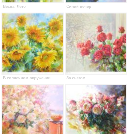
Весна. Лето
Синий вечер
В солнечном окружении
За снегом