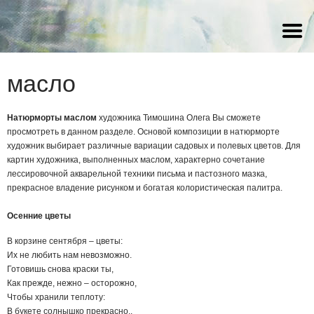
акварель
акварель
акварель
Статья Галины Снитовской о
художнике Олеге Тимошине
масло
масло
масло
масло
акрил
Натюрморты маслом
художника Тимошина Олега Вы сможете
просмотреть в данном разделе. Основой композиции в натюрморте
художник выбирает различные вариации садовых и полевых цветов. Для
картин художника, выполненных маслом, характерно сочетание
лессировочной акварельной техники письма и пастозного мазка,
прекрасное владение рисунком и богатая колористическая палитра.
Осенние цветы
В корзине сентября – цветы:
Их не любить нам невозможно.
Готовишь снова краски ты,
Как прежде, нежно – осторожно,
Чтобы хранили теплоту:
В букете солнышко прекрасно..