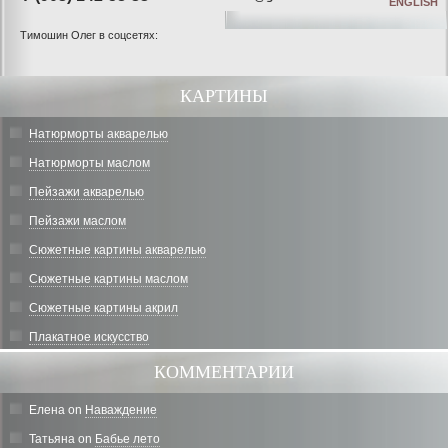
ENGLISH
Тимошин Олег в соцсетях:
КАРТИНЫ
Натюрморты акварелью
Натюрморты маслом
Пейзажи акварелью
Пейзажи маслом
Сюжетные картины акварелью
Сюжетные картины маслом
Сюжетные картины акрил
Плакатное искусство
КОММЕНТАРИИ
Елена
on
Наваждение
Татьяна
on
Бабье лето