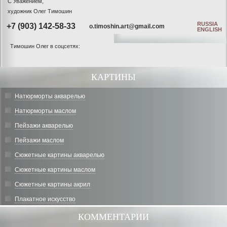
С Уважением,
художник Олег Тимошин
RUSSIA
+7 (903) 142-58-33
o.timoshin.art@gmail.com
ENGLISH
Тимошин Олег в соцсетях:
КАРТИНЫ
Натюрморты акварелью
Натюрморты маслом
Пейзажи акварелью
Пейзажи маслом
Сюжетные картины акварелью
Сюжетные картины маслом
Сюжетные картины акрил
Плакатное искусство
КОММЕНТАРИИ