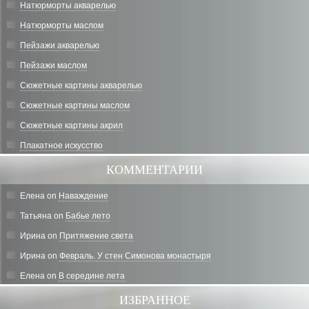
Натюрморты акварелью
Натюрморты маслом
Пейзажи акварелью
Пейзажи маслом
Сюжетные картины акварелью
Сюжетные картины маслом
Сюжетные картины акрил
Плакатное искусство
КОММЕНТАРИИ
Елена
on
Наваждение
Татьяна
on
Бабье лето
Ирина
on
Притяжение света
Ирина
on
Февраль. У стен Симонова монастыря
Елена
on
В середине лета
ИЗБРАННОЕ