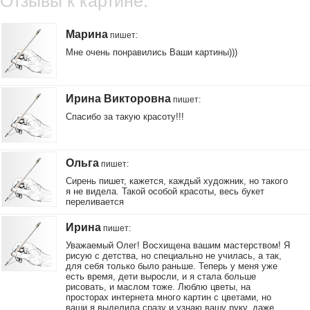
Отзывы к картине:
Марина
пишет
:
Мне очень понравились Ваши картины)))
Ирина Викторовна
пишет
:
Спасибо за такую красоту!!!
Ольга
пишет
:
Сирень пишет, кажется, каждый художник, но такого
я не видела. Такой особой красоты, весь букет
переливается
Ирина
пишет
:
Уважаемый Олег! Восхищена вашим мастерством! Я
рисую с детства, но специально не училась, а так,
для себя только было раньше. Теперь у меня уже
есть время, дети выросли, и я стала больше
рисовать, и маслом тоже. Люблю цветы, на
просторах интернета много картин с цветами, но
ваши я выделила сразу и узнаю вашу руку, даже