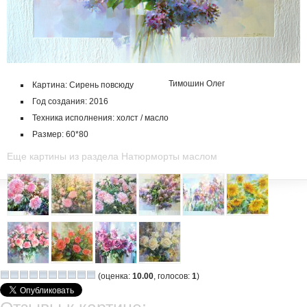
Тимошин Олег
Картина: Сирень повсюду
Год создания: 2016
Техника исполнения: холст / масло
Размер: 60*80
Еще картины из раздела Натюрморты маслом
(оценка:
10.00
, голосов:
1
)