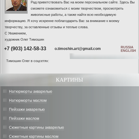
Рад приветствовать Вас на моем персональном сайте. Здесь Вы
сможете ознакомиться с моим творчеством, просмотреть
живописные работы, а также найти всю необходимую
информацию. Я хочу искренне поблагодарить Вас за внимание к моему
творчеству, за оставленные отзывы и теплые слова.
С Уважением,
художник Олег Тимошин
RUSSIA
+7 (903) 142-58-33
o.timoshin.art@gmail.com
ENGLISH
Тимошин Олег в соцсетях:
КАРТИНЫ
Натюрморты акварелью
Натюрморты маслом
Пейзажи акварелью
Пейзажи маслом
Сюжетные картины акварелью
Сюжетные картины маслом