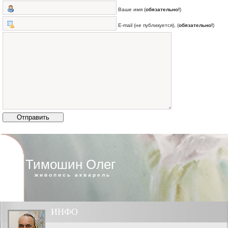
Ваше имя (
обязательно!
)
E-mail (не публикуется), (
обязательно!
)
Тимошин Олег
живопись акварель
ИНФО