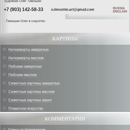
художник Олег Тимошин
RUSSIA
+7 (903) 142-58-33
o.timoshin.art@gmail.com
ENGLISH
Тимошин Олег в соцсетях:
КАРТИНЫ
Натюрморты акварелью
Натюрморты маслом
Пейзажи акварелью
Пейзажи маслом
Сюжетные картины акварелью
Сюжетные картины маслом
Сюжетные картины акрил
Плакатное искусство
КОММЕНТАРИИ
Елена
on
Наваждение