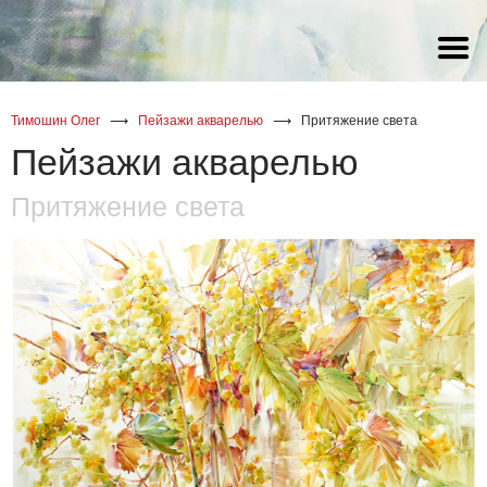
акварель
акварель
акварель
Статья Галины Снитовской о
художнике Олеге Тимошине
масло
масло
масло
Тимошин Олег
⟶
Пейзажи акварелью
⟶
Притяжение света
акрил
Пейзажи акварелью
Притяжение света