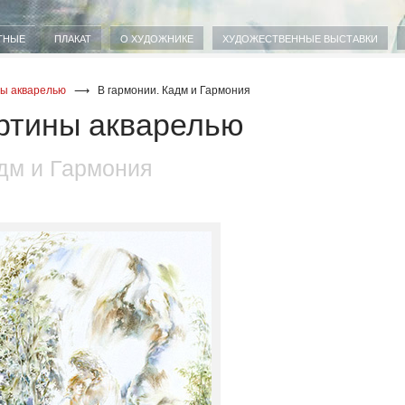
ТНЫЕ
ПЛАКАТ
О ХУДОЖНИКЕ
ХУДОЖЕСТВЕННЫЕ ВЫСТАВКИ
ы акварелью
⟶
В гармонии. Кадм и Гармония
ртины акварелью
адм и Гармония