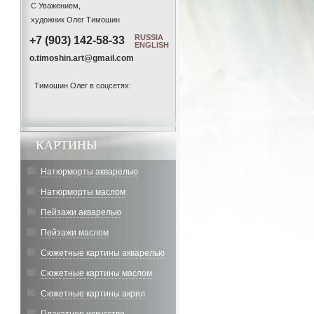
С Уважением,
художник Олег Тимошин
RUSSIA
+7 (903) 142-58-33
ENGLISH
o.timoshin.art@gmail.com
Тимошин Олег в соцсетях:
КАРТИНЫ
Натюрморты акварелью
Натюрморты маслом
Пейзажи акварелью
Пейзажи маслом
Сюжетные картины акварелью
Сюжетные картины маслом
Сюжетные картины акрил