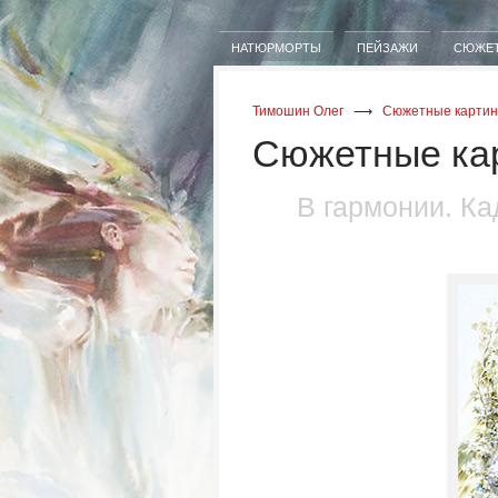
НАТЮРМОРТЫ
ПЕЙЗАЖИ
СЮЖЕ
Тимошин Олег
⟶
Сюжетные картин
Сюжетные ка
В гармонии. К