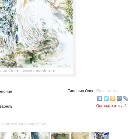
Тимошин Олег
Поделитесь:
армония
Оставите отзыв?
кварель
ые картины акварелью