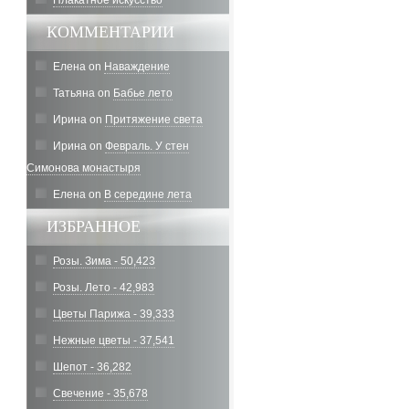
Плакатное искусство
КОММЕНТАРИИ
Елена
on
Наваждение
Татьяна
on
Бабье лето
Ирина
on
Притяжение света
Ирина
on
Февраль. У стен
Симонова монастыря
Елена
on
В середине лета
ИЗБРАННОЕ
Розы. Зима - 50,423
Розы. Лето - 42,983
Цветы Парижа - 39,333
Нежные цветы - 37,541
Шепот - 36,282
Свечение - 35,678