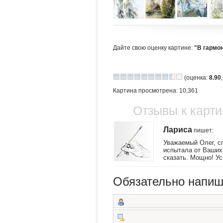
Дайте свою оценку картине:
"В гармо
(оценка:
8.90
Картина просмотрена: 10,361
Отзывы к карти
Лариса
пишет
:
Уважаемый Олег, сп
испытала от Ваших 
сказать. Мощно! Ус
Обязательно напиш