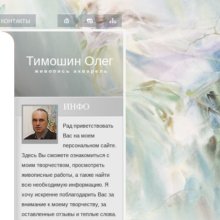
КОНТАКТЫ
Тимошин Олег
живопись акварель
ИНФО
Рад приветствовать
Вас на моем
персональном сайте.
Здесь Вы сможете ознакомиться с
моим творчеством, просмотреть
живописные работы, а также найти
всю необходимую информацию. Я
хочу искренне поблагодарить Вас за
внимание к моему творчеству, за
оставленные отзывы и теплые слова.