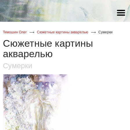
акварель
акварель
акварель
Статья Галины Снитовской о
художнике Олеге Тимошине
масло
масло
масло
Тимошин Олег
⟶
Сюжетные картины акварелью
⟶
Сумерки
акрил
Сюжетные картины
акварелью
Сумерки