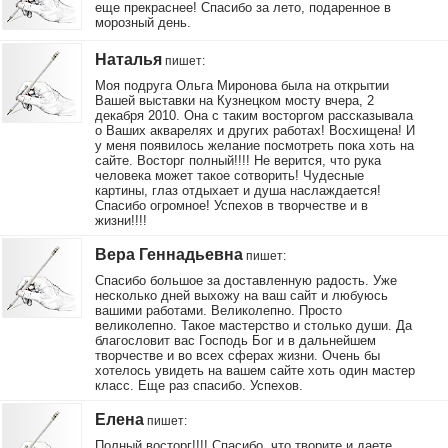
еще прекраснее! Спасибо за лето, подаренное в
морозный день.
Наталья
пишет
:
Моя подруга Ольга Миронова была на открытии
Вашей выставки на Кузнецком мосту вчера, 2
декабря 2010. Она с таким восторгом рассказывала
о Ваших акварелях и других работах! Восхищена! И
у меня появилось желание посмотреть пока хоть на
сайте. Восторг полный!!!! Не верится, что рука
человека может такое сотворить! Чудесные
картины, глаз отдыхает и душа наслаждается!
Спасибо огромное! Успехов в творчестве и в
жизни!!!!
Вера Геннадьевна
пишет
:
Спасибо большое за доставленную радость. Уже
несколько дней выхожу на ваш сайт и любуюсь
вашими работами. Великолепно. Просто
великолепно. Такое мастерство и столько души. Да
благословит вас Господь Бог и в дальнейшем
творчестве и во всех сферах жизни. Очень бы
хотелось увидеть на вашем сайте хоть один мастер
класс. Еще раз спасибо. Успехов.
Елена
пишет
:
Полный восторг!!!! Спасибо, что творите и даете