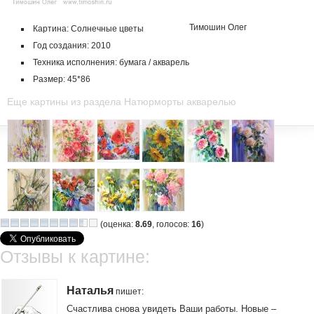
Тимошин Олег
Картина: Солнечные цветы
Год создания: 2010
Техника исполнения: бумага / акварель
Размер: 45*86
Еще картины из раздела Натюрморты акварелью
(оценка:
8.69
, голосов:
16
)
Отзывы к картине:
Наталья
пишет
:
Счастлива снова увидеть Ваши работы. Новые –