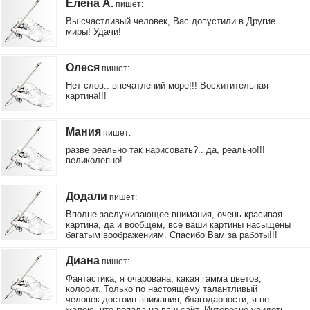
Елена А.
пишет
:
Вы счастливый человек, Вас допустили в Другие
миры! Удачи!
Олеся
пишет
:
Нет слов.. впечатлений море!!! Восхитительная
картина!!!
Мания
пишет
:
разве реально так нарисовать?.. да, реально!!!
великолепно!
Додали
пишет
:
Вполне заслуживающее внимания, очень красивая
картина, да и вообщем, все ваши картины насыщены
багатым воображениям. Спасибо Вам за работы!!!
Диана
пишет
:
Фантастика, я очарована, какая гамма цветов,
колорит. Только по настоящему талантливый
человек достоин внимания, благодарности, я не
жалею, что попала на ваш сайт. Интересно увидеть