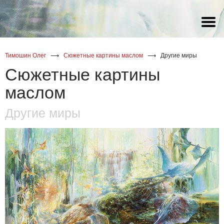
акварель
акварель
акварель
Статья Галины Снитовской о
художнике Олеге Тимошине
масло
масло
масло
Тимошин Олег
⟶
Сюжетные картины маслом
⟶
Другие миры
акрил
Сюжетные картины
маслом
Другие миры