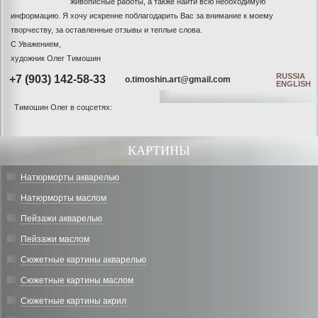
живописные работы, а также найти всю необходимую
информацию. Я хочу искренне поблагодарить Вас за внимание к моему
творчеству, за оставленные отзывы и теплые слова.
С Уважением,
художник Олег Тимошин
RUSSIA
+7 (903) 142-58-33
o.timoshin.art@gmail.com
ENGLISH
Тимошин Олег в соцсетях:
КАРТИНЫ
Натюрморты акварелью
Натюрморты маслом
Пейзажи акварелью
Пейзажи маслом
Сюжетные картины акварелью
Сюжетные картины маслом
Сюжетные картины акрил