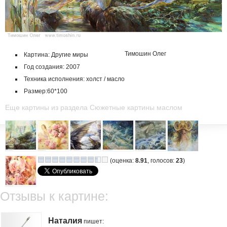
Тимошин Олег
Картина: Другие миры
Год создания: 2007
Техника исполнения: холст / масло
Размер:60*100
Еще картины из раздела Сюжетные картины маслом
(оценка:
8.91
, голосов:
23
)
Отзывы к картине:
Наталия
пишет
: