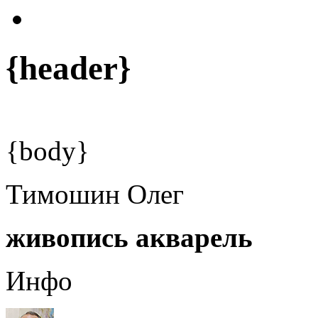
{header}
{body}
Тимошин Олег
живопись акварель
Инфо