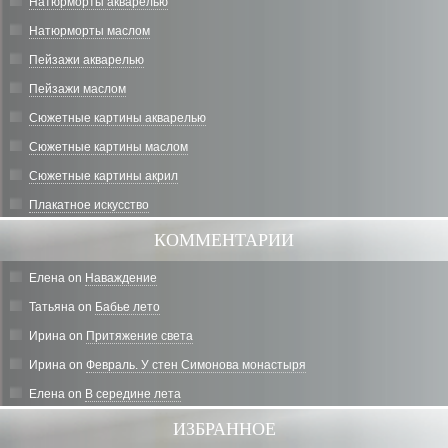
Натюрморты акварелью
Натюрморты маслом
Пейзажи акварелью
Пейзажи маслом
Сюжетные картины акварелью
Сюжетные картины маслом
Сюжетные картины акрил
Плакатное искусство
КОММЕНТАРИИ
Елена
on
Наваждение
Татьяна
on
Бабье лето
Ирина
on
Притяжение света
Ирина
on
Февраль. У стен Симонова монастыря
Елена
on
В середине лета
ИЗБРАННОЕ