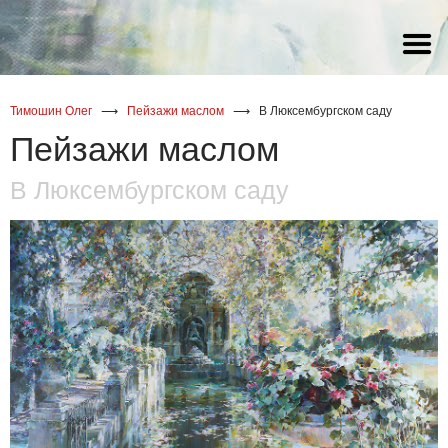
акварель
акварель
акварель
Статья Галины Снитовской о
художнике Олеге Тимошине
масло
масло
масло
Тимошин Олег
⟶
Пейзажи маслом
⟶
В Люксембургском саду
акрил
Пейзажи маслом
В Люксембургском саду