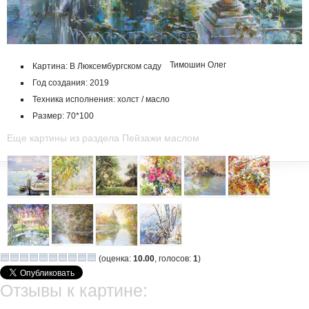
Тимошин Олег
Картина: В Люксембургском саду
Год создания: 2019
Техника исполнения: холст / масло
Размер: 70*100
Еще картины из раздела Пейзажи маслом
(оценка:
10.00
, голосов:
1
)
Отзывы к картине: