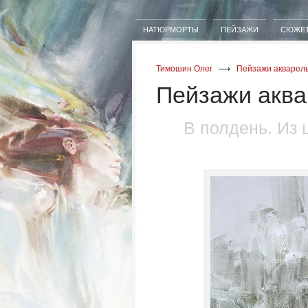
НАТЮРМОРТЫ
ПЕЙЗАЖИ
СЮЖЕ
Тимошин Олег
⟶
Пейзажи акварел
Пейзажи акв
В полдень. Из 