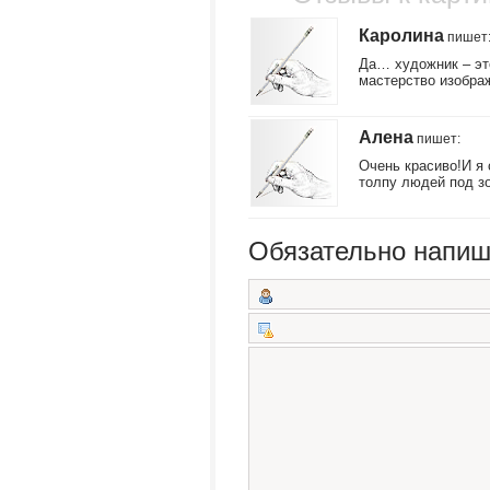
Каролина
пишет
Да… художник – это
мастерство изображ
Алена
пишет
:
Очень красиво!И я 
толпу людей под зо
Обязательно напиш