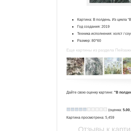
Картина: В полдень. Из цикла “
Год создания: 2019
Техника исполнения: холст / соус
Размер: 80*60
Еще картины из раздела Пейзаж
Дайте свою оценку картине:
"В полден
(оценка:
5.00
Картина просмотрена: 5,459
Отзывы к карти