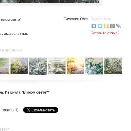
Тимошин Олег
Поделитесь:
В ином свете”
Оставите отзыв?
 / акварель / лак
и акварелью
ь. Из цикла “В ином свете”"
, голосов:
1
)
не: