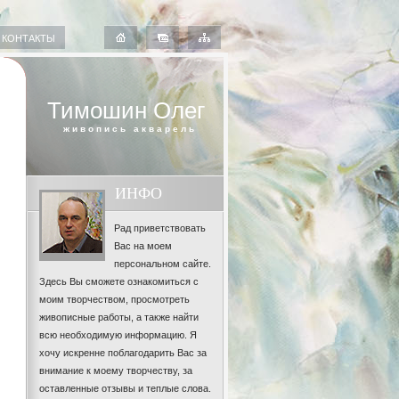
КОНТАКТЫ
Тимошин Олег
живопись акварель
ИНФО
Рад приветствовать
Вас на моем
персональном сайте.
Здесь Вы сможете ознакомиться с
моим творчеством, просмотреть
живописные работы, а также найти
всю необходимую информацию. Я
хочу искренне поблагодарить Вас за
внимание к моему творчеству, за
оставленные отзывы и теплые слова.