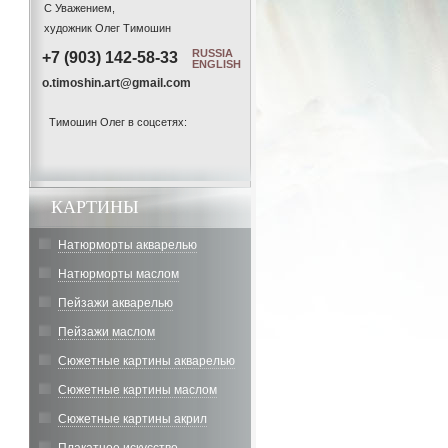
С Уважением,
художник Олег Тимошин
RUSSIA
+7 (903) 142-58-33
ENGLISH
o.timoshin.art@gmail.com
Тимошин Олег в соцсетях:
КАРТИНЫ
Натюрморты акварелью
Натюрморты маслом
Пейзажи акварелью
Пейзажи маслом
Сюжетные картины акварелью
Сюжетные картины маслом
Сюжетные картины акрил