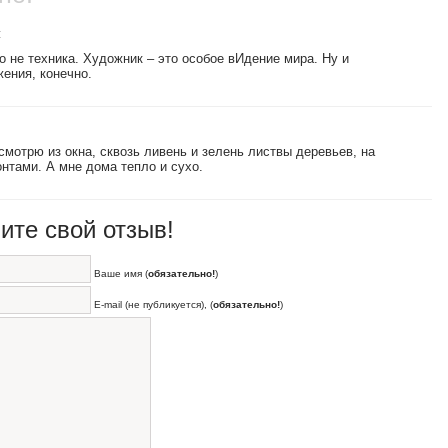
:
 не техника. Художник – это особое вИдение мира. Ну и
ения, конечно.
смотрю из окна, сквозь ливень и зелень листвы деревьев, на
нтами. А мне дома тепло и сухо.
ите свой отзыв!
Ваше имя (
обязательно!
)
E-mail (не публикуется), (
обязательно!
)