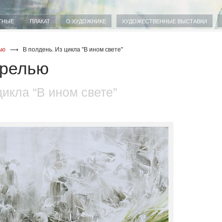
ТНЫЕ
ПЛАКАТ
О ХУДОЖНИКЕ
ХУДОЖЕСТВЕННЫЕ ВЫСТАВКИ
ью
⟶
В полдень. Из цикла "В ином свете"
арелью
цикла “В ином свете”