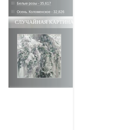
Белые розы - 35,617
Осень. Коломенское - 32,826
СЛУЧАЙНАЯ КАРТИНА