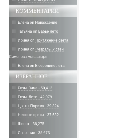
Плакатное искусство
КОММЕНТАРИИ
Елена
on
Наваждение
Татьяна
on
Бабье лето
Ирина
on
Притяжение света
Ирина
on
Февраль. У стен
Симонова монастыря
Елена
on
В середине лета
ИЗБРАННОЕ
Розы. Зима - 50,413
Розы. Лето - 42,979
Цветы Парижа - 39,324
Нежные цветы - 37,532
Шепот - 36,275
Свечение - 35,673