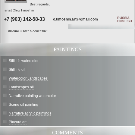
Best regards,
artist Oleg Timoshin
RUSSIA
+7 (903) 142-58-33
o.timoshin.art@gmail.com
ENGLISH
Тимошин Олег в соцсетях:
PAINTINGS
Still life watercolor
Still life oil
Watercolor Landscapes
Landscapes oil
Narrative painting watercolor
Scene oil painting
Narrative acrylic paintings
Placard art
COMMENTS