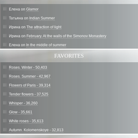
Елена
on
Glamor
Татьяна
on
Indian Summer
Ирина
on
The attraction of light
Ирина
on
February. At the walls of the Simonov Monastery
Елена
on
In the middle of summer
FAVORITES
Roses. Winter - 50,403
Roses. Summer - 42,967
Flowers of Paris - 39,314
Tender flowers - 37,525
Whisper - 36,260
Glow - 35,661
White roses - 35,613
Autumn. Kolomenskoye - 32,813