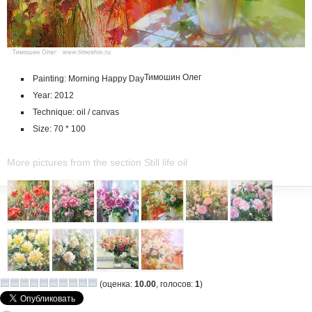
Тимошин Олег
Painting: Morning Happy Day
Year: 2012
Technique: oil / canvas
Size: 70 * 100
More pictures from the section Still life oil
(оценка:
10.00
, голосов:
1
)