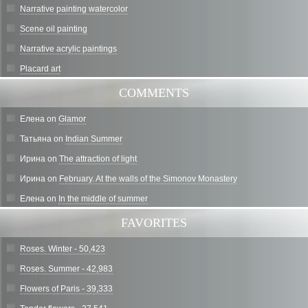
Narrative painting watercolor
Scene oil painting
Narrative acrylic paintings
Placard art
COMMENTS
Елена
on
Glamor
Татьяна
on
Indian Summer
Ирина
on
The attraction of light
Ирина
on
February. At the walls of the Simonov Monastery
Елена
on
In the middle of summer
FAVORITES
Roses. Winter - 50,423
Roses. Summer - 42,983
Flowers of Paris - 39,333