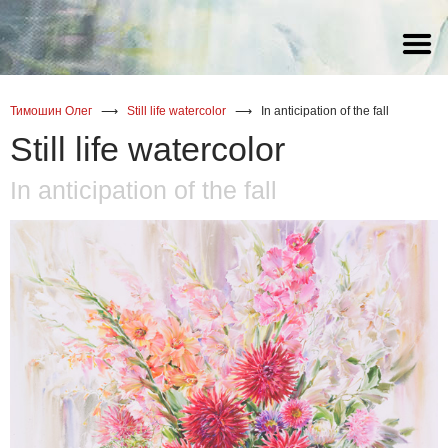
watercolor
watercolor
watercolor
(Russia) Статья Галины
Снитовской о художнике Олеге
Тимошине
oil
oil
oil
Тимошин Олег
⟶
Still life watercolor
⟶
In anticipation of the fall
acrylic
Still life watercolor
In anticipation of the fall