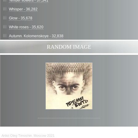
Tender flowers - 37,541
Whisper - 36,282
Glow - 35,678
White roses - 35,620
Autumn. Kolomenskoye - 32,838
RANDOM IMAGE
Artist Oleg Timoshin. Moscow 2021