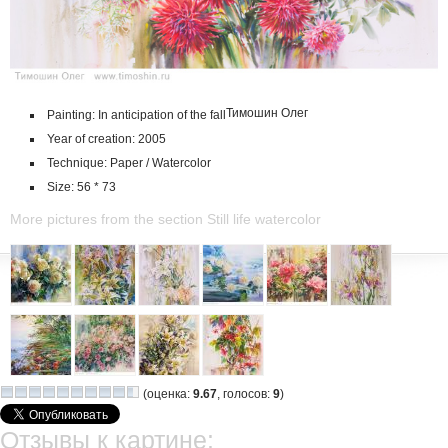
Тимошин Олег
Painting: In anticipation of the fall
Year of creation: 2005
Technique: Paper / Watercolor
Size: 56 * 73
More pictures from the section Still life watercolor
(оценка:
9.67
, голосов:
9
)
Отзывы к картине: