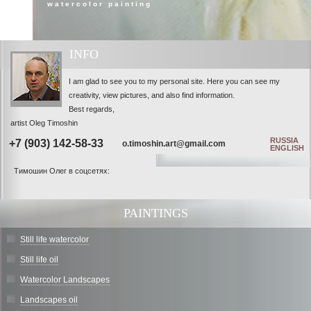
watercolor painting
INFO
I am glad to see you to my personal site. Here you can see my
creativity, view pictures, and also find information.
Best regards,
artist Oleg Timoshin
RUSSIA
+7 (903) 142-58-33
o.timoshin.art@gmail.com
ENGLISH
Тимошин Олег в соцсетях:
PAINTINGS
Still life watercolor
Still life oil
Watercolor Landscapes
Landscapes oil